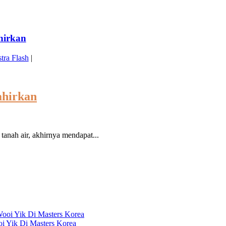
hirkan
tra Flash
|
ahirkan
nah air, akhirnya mendapat...
i Yik Di Masters Korea