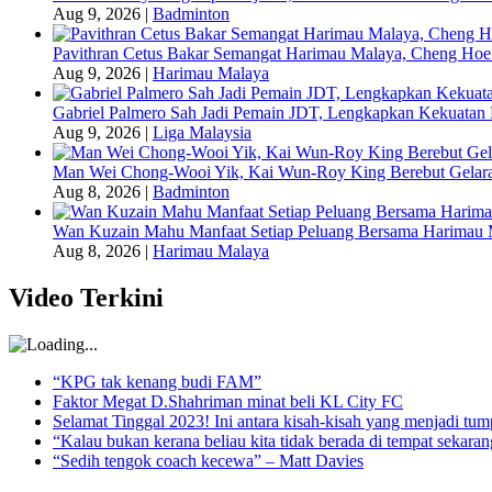
Aug 9, 2026
|
Badminton
Pavithran Cetus Bakar Semangat Harimau Malaya, Cheng Hoe
Aug 9, 2026
|
Harimau Malaya
Gabriel Palmero Sah Jadi Pemain JDT, Lengkapkan Kekuatan 
Aug 9, 2026
|
Liga Malaysia
Man Wei Chong-Wooi Yik, Kai Wun-Roy King Berebut Gelara
Aug 8, 2026
|
Badminton
Wan Kuzain Mahu Manfaat Setiap Peluang Bersama Harimau 
Aug 8, 2026
|
Harimau Malaya
Video Terkini
“KPG tak kenang budi FAM”
Faktor Megat D.Shahriman minat beli KL City FC
Selamat Tinggal 2023! Ini antara kisah-kisah yang menjadi t
“Kalau bukan kerana beliau kita tidak berada di tempat sekara
“Sedih tengok coach kecewa” – Matt Davies