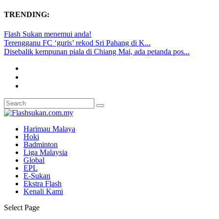
TRENDING:
Flash Sukan menemui anda!
Terengganu FC ‘guris’ rekod Sri Pahang di K...
Disebalik kempunan piala di Chiang Mai, ada petanda pos...
Harimau Malaya
Hoki
Badminton
Liga Malaysia
Global
EPL
E-Sukan
Ekstra Flash
Kenali Kami
Select Page