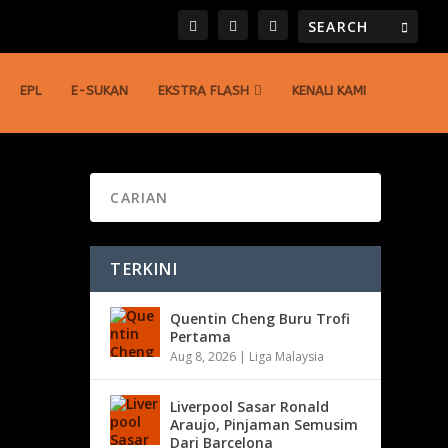
EPL
E-SUKAN
EKSTRA FLASH
KENALI KAMI
TERKINI
Quentin Cheng Buru Trofi
Pertama
Aug 8, 2026
|
Liga Malaysia
Liverpool Sasar Ronald
Araujo, Pinjaman Semusim
Dari Barcelona