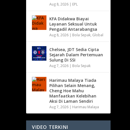
Aug 8, 2026
|
EPL
KFA Didakwa Biayai
Layanan Seksual Untuk
Pengadil Antarabangsa
Aug 8, 2026
|
Bola Sepak
,
Global
Chelsea, JDT Sedia Cipta
Sejarah Dalam Pertemuan
Sulung Di SSI
Aug 7, 2026
|
Bola Sepak
Harimau Malaya Tiada
Pilihan Selain Menang,
Cheng Hoe Mahu
Manfaatkan Kelebihan
Aksi Di Laman Sendiri
Aug 7, 2026
|
Harimau Malaya
VIDEO TERKINI