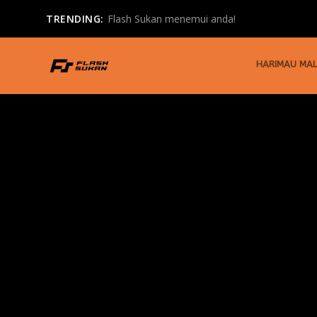
TRENDING:
Flash Sukan menemui anda!
HARIMAU MAL
TAG:
TRANSFER
PSG terus terang ‘reject’ Ronaldo
by
FLASH SUKAN
|
Dec 8, 2022
|
Qatar 2022
|
0
KETIKA fokus di Piala Dunia berkisar mengenai masa dep
READ MORE