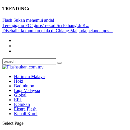
TRENDING:
Flash Sukan menemui anda!
Terengganu FC ‘guris’ rekod Sri Pahang di K...
Disebalik kempunan piala di Chiang Mai, ada petanda pos...
Harimau Malaya
Hoki
Badminton
Liga Malaysia
Global
EPL
E-Sukan
Ekstra Flash
Kenali Kami
Select Page