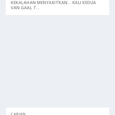
KEKALAHAN MENYAKITKAN… KALI KEDUA
VAN GAAL T...
KEKALAHAN MENYAKITKAN… KALI KEDUA
VAN GAAL TEWAS PENALTI KEPADA
ARGENTINA
by
FLASH SUKAN
|
Dec 10, 2022
|
Qatar 2022
|
0
KEKALAHAN yang amat menyakitkan… begitulah
perasaan jurulatih Belanda, Louis van Gaal...
READ MORE