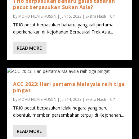
Trio berpasukan baharu galas cabaran
pecut berpasukan Sukan Asia?
by
MOHD HILMIE HUSSIN
|
Jun 15, 2023
|
Ekstra Flash
|
0
TRIO pecut berpasukan baharu, yang kali pertama
diperkenalkan di Kejohanan Berbasikal Trek Asia...
READ MORE
ACC 2023: Hari pertama Malaysia raih tiga
pingat
by
MOHD HILMIE HUSSIN
|
Jun 14, 2023
|
Ekstra Flash
|
0
TRIO pecut berpasukan lelaki negara yang baru
dibentuk, memberi persembahan terpuji di Kejohanan...
READ MORE