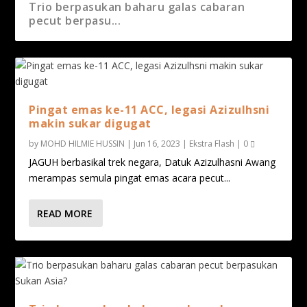
Pingat emas ke-11 ACC, legasi Azizulhsni
Trio berpasukan baharu galas cabaran
makin suk...
pecut berpasu...
Pingat emas ke-11 ACC, legasi Azizulhsni
makin sukar digugat
by
MOHD HILMIE HUSSIN
|
Jun 16, 2023
|
Ekstra Flash
|
0
JAGUH berbasikal trek negara, Datuk Azizulhasni Awang
merampas semula pingat emas acara pecut...
READ MORE
ACC 2023: Hari pertama Malaysia raih tiga
pingat