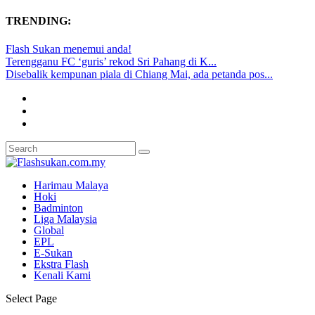
TRENDING:
Flash Sukan menemui anda!
Terengganu FC ‘guris’ rekod Sri Pahang di K...
Disebalik kempunan piala di Chiang Mai, ada petanda pos...
Harimau Malaya
Hoki
Badminton
Liga Malaysia
Global
EPL
E-Sukan
Ekstra Flash
Kenali Kami
Select Page