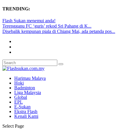
TRENDING:
Flash Sukan menemui anda!
Terengganu FC ‘guris’ rekod Sri Pahang di K...
Disebalik kempunan piala di Chiang Mai, ada petanda pos...
Harimau Malaya
Hoki
Badminton
Liga Malaysia
Global
EPL
E-Sukan
Ekstra Flash
Kenali Kami
Select Page