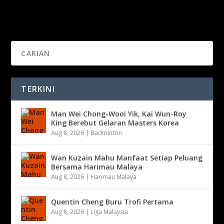
16 pasukan rebut trofi juara Kejohanan
Yakult Glob...
TERKINI
Man Wei Chong-Wooi Yik, Kai Wun-Roy
King Berebut Gelaran Masters Korea
Aug 8, 2026
|
Badminton
Wan Kuzain Mahu Manfaat Setiap Peluang
Bersama Harimau Malaya
Aug 8, 2026
|
Harimau Malaya
Quentin Cheng Buru Trofi Pertama
Aug 8, 2026
|
Liga Malaysia