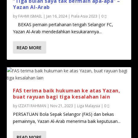
“Tiga bulan saya tak bermain apa-apa” –
Yazan Al-Arab
by
FAHMI ISMAEL
|
Jan 16, 2024
|
Piala Asia 2023
|
0
BEKAS pemain pertahanan tengah Selangor FC,
Yazan Al-Arab mendedahkan kesukarannya...
READ MORE
FAS terima baik hukuman ke atas Yazan,
buat rayuan bagi tiga kesalahan lain
by
IZZATI RAHMAN
|
Nov 21, 2023
|
Liga Malaysia
|
0
PERSATUAN Bola Sepak Selangor (FAS) dan bekas
pemainnya, Yazan Al-Arab menerima baik keputusan...
READ MORE