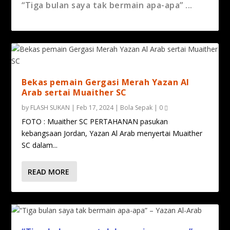
Bekas pemain Gergasi Merah Yazan Al Arab
“Tiga bulan saya tak bermain apa-apa” ...
sertai Mu...
Bekas pemain Gergasi Merah Yazan Al
Arab sertai Muaither SC
by
FLASH SUKAN
|
Feb 17, 2024
|
Bola Sepak
|
0
FOTO : Muaither SC PERTAHANAN pasukan
kebangsaan Jordan, Yazan Al Arab menyertai Muaither
SC dalam...
FAS terima baik hukuman ke atas Yazan,
Sepak Pengadil : FAM gantung Yazan Al-
Nidzam beri sokongan moral buat Yazan
READ MORE
buat rayuan...
Arab seumur ...