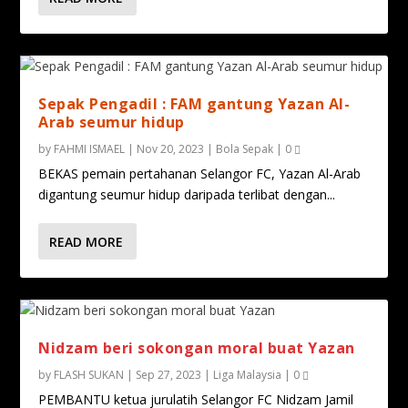
Sepak Pengadil : FAM gantung Yazan Al-
Arab seumur hidup
by
FAHMI ISMAEL
|
Nov 20, 2023
|
Bola Sepak
|
0
BEKAS pemain pertahanan Selangor FC, Yazan Al-Arab
digantung seumur hidup daripada terlibat dengan...
READ MORE
Nidzam beri sokongan moral buat Yazan
by
FLASH SUKAN
|
Sep 27, 2023
|
Liga Malaysia
|
0
PEMBANTU ketua jurulatih Selangor FC Nidzam Jamil