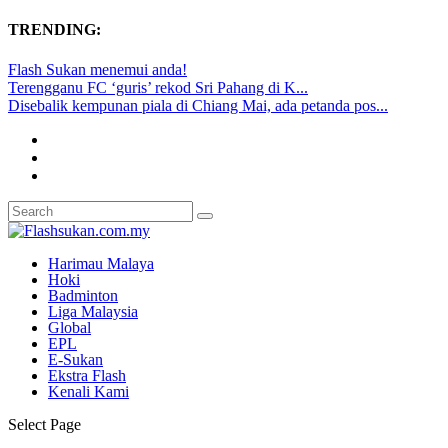
TRENDING:
Flash Sukan menemui anda!
Terengganu FC ‘guris’ rekod Sri Pahang di K...
Disebalik kempunan piala di Chiang Mai, ada petanda pos...
Harimau Malaya
Hoki
Badminton
Liga Malaysia
Global
EPL
E-Sukan
Ekstra Flash
Kenali Kami
Select Page