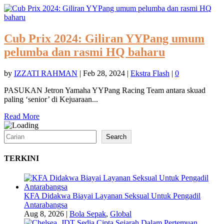
Cub Prix 2024: Giliran YYPang umum
pelumba dan rasmi HQ baharu
by
IZZATI RAHMAN
|
Feb 28, 2024
|
Ekstra Flash
|
0
PASUKAN Jetron Yamaha YYPang Racing Team antara skuad
paling ‘senior’ di Kejuaraan...
Read More
Search
Search
TERKINI
KFA Didakwa Biayai Layanan Seksual Untuk Pengadil
Antarabangsa
Aug 8, 2026
|
Bola Sepak
,
Global