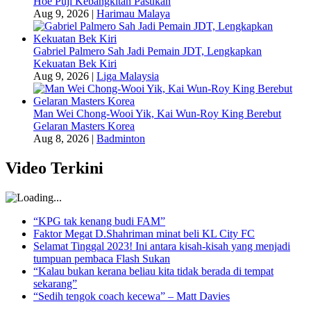
Hoe Puji Kebangkitan Pasukan
Aug 9, 2026
|
Harimau Malaya
Gabriel Palmero Sah Jadi Pemain JDT, Lengkapkan
Kekuatan Bek Kiri
Aug 9, 2026
|
Liga Malaysia
Man Wei Chong-Wooi Yik, Kai Wun-Roy King Berebut
Gelaran Masters Korea
Aug 8, 2026
|
Badminton
Video Terkini
“KPG tak kenang budi FAM”
Faktor Megat D.Shahriman minat beli KL City FC
Selamat Tinggal 2023! Ini antara kisah-kisah yang menjadi
tumpuan pembaca Flash Sukan
“Kalau bukan kerana beliau kita tidak berada di tempat
sekarang”
“Sedih tengok coach kecewa” – Matt Davies