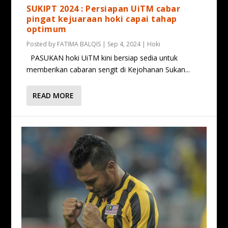
SUKIPT 2024 : Persiapan UiTM cabar
pingat kejuaraan hoki capai tahap
optimum
Posted by
FATIMA BALQIS
|
Sep 4, 2024
|
Hoki
PASUKAN hoki UiTM kini bersiap sedia untuk
memberikan cabaran sengit di Kejohanan Sukan...
READ MORE