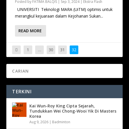
Posted by
FATIMA BALQIS
|
Sep 3, 2024
|
Ekstra Flash
UNIVERSITI Teknologi MARA (UiTM) optimis untuk
merangkul kejuaraan dalam Kejohanan Sukan...
READ MORE
1
…
30
31
32
TERKINI
Kai Wun-Roy King Cipta Sejarah,
Tundukkan Wei Chong-Wooi Yik Di Masters
Korea
Aug 9, 2026
|
Badminton