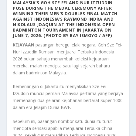
MALAYSIA’S GOH SZE FEI AND NUR IZZUDDIN
POSE DURING THE MEDAL CEREMONY AFTER
WINNING THEIR MEN’S DOUBLES FINAL MATCH
AGAINST INDONESIA’S RAYMOND INDRA AND
NIKOLAUS JOAQUIN AT THE INDONESIA OPEN
BADMINTON TOURNAMENT IN JAKARTA ON
JUNE 7, 2026. (PHOTO BY BAY ISMOYO / AFP)
KEJAYAAN
pasangan beregu lelaki negara, Goh Sze Fei-
Nur Izzuddin Rumsani menjuarai Terbuka Indonesia
2026 bukan sahaja menambah koleksi kejuaraan
mereka, malah mencipta satu lagi sejarah baharu
dalam badminton Malaysia.
Kemenangan di Jakarta itu menyaksikan Sze Fei-
Izzuddin muncul pemain Malaysia pertama yang berjaya
memenangi dua gelaran kejohanan bertaraf Super 1000
dalam era Jelajah Dunia BWF.
Sebelum ini, pasangan nombor satu dunia itu turut
mencipta sensasi apabila menjuarai Terbuka China
2024, sekali gus menjadikan Terbuka Indonesia 2026