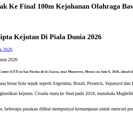
ayak Ke Final 100m Kejohanan Olahraga Ba
ta Kejutan Di Piala Dunia 2026
ia 2026
ing Center (CET) in San Nicolas de los Garza, near Monterrey, Mexico on June 6, 2026, ahe
uasa besar bola sepak seperti Argentina, Brazil, Perancis, Sepanyol dan
hasilkan kejutan. Croatia mara ke final pada 2018, manakala Maghribi
o, beberapa pasukan dilihat mempunyai kemampuan untuk mencuri perh