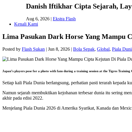
Danish Iftikhar Cipta Sejarah, L
Aug 6, 2026
|
Ekstra Flash
Kenali Kami
Lima Pasukan Dark Horse Yang Mampu Cip
Posted by
Flash Sukan
|
Jun 8, 2026
|
Bola Sepak
,
Global
,
Piala Dun
Japan’s players pose for a photo with fans during a training session at the Tigres Train
Setiap kali Piala Dunia berlangsung, perhatian pasti terarah kepada k
Namun sejarah membuktikan kejohanan terbesar dunia itu sering meng
akhir pada edisi 2022.
Menjelang Piala Dunia 2026 di Amerika Syarikat, Kanada dan Mexic