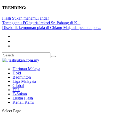
TRENDING:
Flash Sukan menemui anda!
Terengganu FC ‘guris’ rekod Sri Pahang di K...
Disebalik kempunan piala di Chiang Mai, ada petanda pos...
Harimau Malaya
Hoki
Badminton
Liga Malaysia
Global
EPL
E-Sukan
Ekstra Flash
Kenali Kami
Select Page