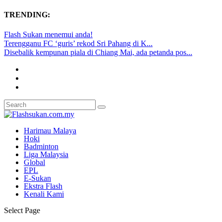
TRENDING:
Flash Sukan menemui anda!
Terengganu FC ‘guris’ rekod Sri Pahang di K...
Disebalik kempunan piala di Chiang Mai, ada petanda pos...
Harimau Malaya
Hoki
Badminton
Liga Malaysia
Global
EPL
E-Sukan
Ekstra Flash
Kenali Kami
Select Page