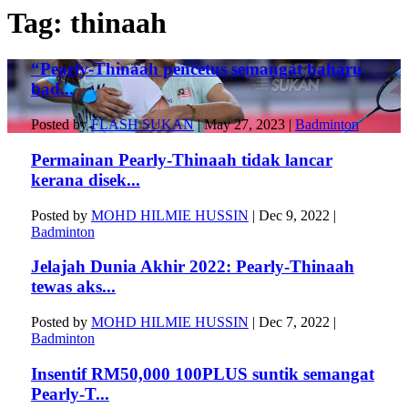
Tag:
thinaah
“Pearly-Thinaah pencetus semangat baharu
bad...
Posted by
FLASH SUKAN
|
May 27, 2023
|
Badminton
Permainan Pearly-Thinaah tidak lancar
kerana disek...
Posted by
MOHD HILMIE HUSSIN
|
Dec 9, 2022
|
Badminton
Jelajah Dunia Akhir 2022: Pearly-Thinaah
tewas aks...
Posted by
MOHD HILMIE HUSSIN
|
Dec 7, 2022
|
Badminton
Insentif RM50,000 100PLUS suntik semangat
Pearly-T...