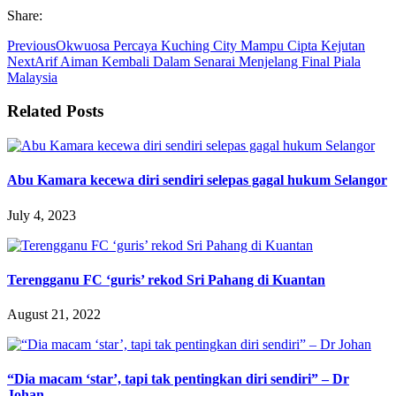
Share:
Previous
Okwuosa Percaya Kuching City Mampu Cipta Kejutan
Next
Arif Aiman Kembali Dalam Senarai Menjelang Final Piala
Malaysia
Related Posts
Abu Kamara kecewa diri sendiri selepas gagal hukum Selangor
July 4, 2023
Terengganu FC ‘guris’ rekod Sri Pahang di Kuantan
August 21, 2022
“Dia macam ‘star’, tapi tak pentingkan diri sendiri” – Dr
Johan