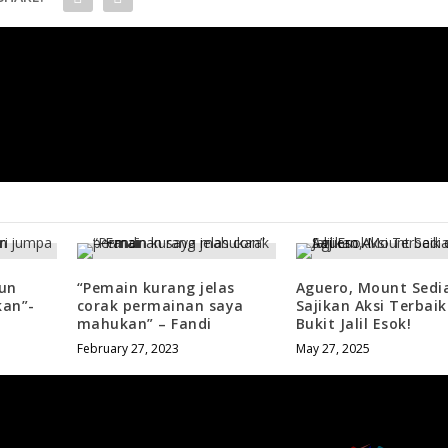
ak
Sze Fei-Izzudin Mara Ke Pusingan 
un
“Pemain kurang jelas
Aguero, Mount Sedi
kan”-
corak permainan saya
Sajikan Aksi Terbaik
mahukan” – Fandi
Bukit Jalil Esok!
February 27, 2023
May 27, 2025