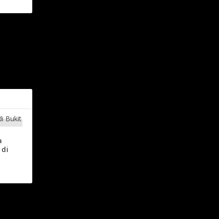
NEXT
Seterusnya
a
 di