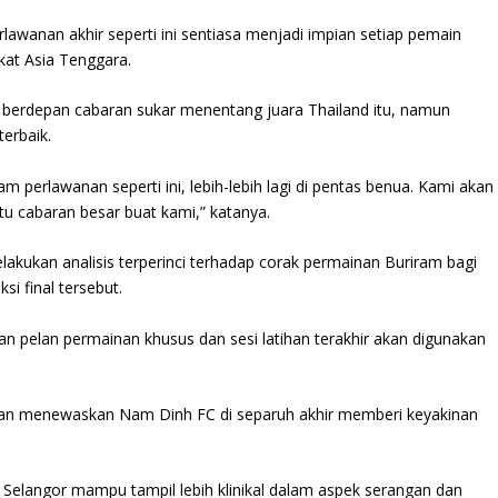
rlawanan akhir seperti ini sentiasa menjadi impian setiap pemain
at Asia Tenggara.
berdepan cabaran sukar menentang juara Thailand itu, namun
erbaik.
 perlawanan seperti ini, lebih-lebih lagi di pentas benua. Kami akan
u cabaran besar buat kami,” katanya.
ukan analisis terperinci terhadap corak permainan Buriram bagi
i final tersebut.
n pelan permainan khusus dan sesi latihan terakhir akan digunakan
aman menewaskan Nam Dinh FC di separuh akhir memberi keyakinan
elangor mampu tampil lebih klinikal dalam aspek serangan dan