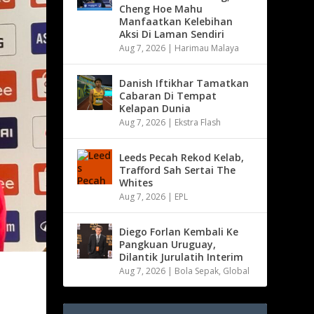
Cheng Hoe Mahu
Manfaatkan Kelebihan
Aksi Di Laman Sendiri
Aug 7, 2026
|
Harimau Malaya
Danish Iftikhar Tamatkan
Cabaran Di Tempat
Kelapan Dunia
Aug 7, 2026
|
Ekstra Flash
Leeds Pecah Rekod Kelab,
Trafford Sah Sertai The
Whites
Aug 7, 2026
|
EPL
Diego Forlan Kembali Ke
Pangkuan Uruguay,
Dilantik Jurulatih Interim
Aug 7, 2026
|
Bola Sepak
,
Global