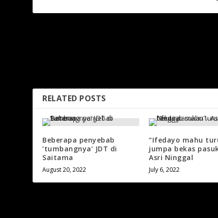
PREVIOUS
Kim Pan-gon Mahu Selangor Buktikan Kekuatan Bola Sep
Malaysia
RELATED POSTS
Beberapa penyebab
“Ifedayo mahu tur
‘tumbangnya’ JDT di
jumpa bekas pasu
Saitama
Asri Ninggal
August 20, 2022
July 6, 2022