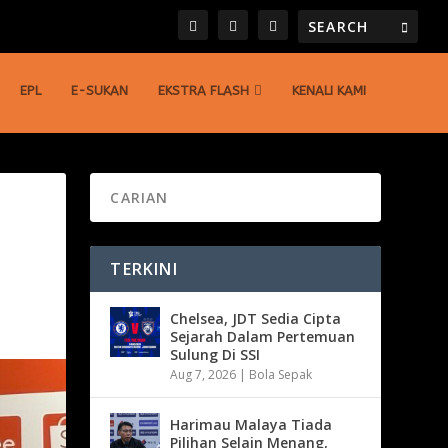
EPL
E-SUKAN
EKSTRA FLASH
KENALI KAMI
TERKINI
Chelsea, JDT Sedia Cipta
Sejarah Dalam Pertemuan
Sulung Di SSI
Aug 7, 2026
|
Bola Sepak
Harimau Malaya Tiada
Pilihan Selain Menang,