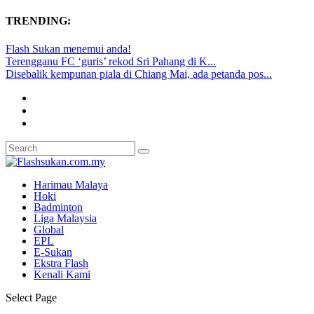
TRENDING:
Flash Sukan menemui anda!
Terengganu FC ‘guris’ rekod Sri Pahang di K...
Disebalik kempunan piala di Chiang Mai, ada petanda pos...
Harimau Malaya
Hoki
Badminton
Liga Malaysia
Global
EPL
E-Sukan
Ekstra Flash
Kenali Kami
Select Page