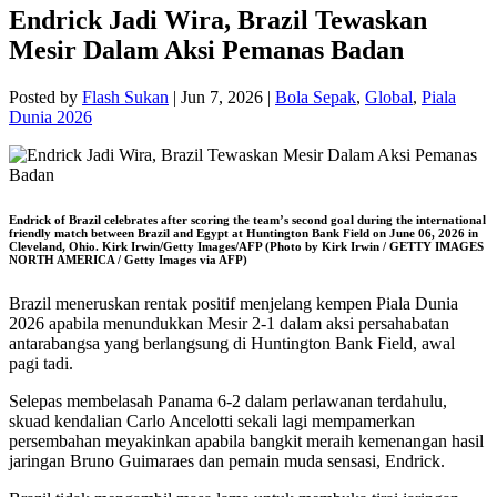
Endrick Jadi Wira, Brazil Tewaskan
Mesir Dalam Aksi Pemanas Badan
Posted by
Flash Sukan
|
Jun 7, 2026
|
Bola Sepak
,
Global
,
Piala
Dunia 2026
Endrick of Brazil celebrates after scoring the team’s second goal during the international
friendly match between Brazil and Egypt at Huntington Bank Field on June 06, 2026 in
Cleveland, Ohio. Kirk Irwin/Getty Images/AFP (Photo by Kirk Irwin / GETTY IMAGES
NORTH AMERICA / Getty Images via AFP)
Brazil meneruskan rentak positif menjelang kempen Piala Dunia
2026 apabila menundukkan Mesir 2-1 dalam aksi persahabatan
antarabangsa yang berlangsung di Huntington Bank Field, awal
pagi tadi.
Selepas membelasah Panama 6-2 dalam perlawanan terdahulu,
skuad kendalian Carlo Ancelotti sekali lagi mempamerkan
persembahan meyakinkan apabila bangkit meraih kemenangan hasil
jaringan Bruno Guimaraes dan pemain muda sensasi, Endrick.