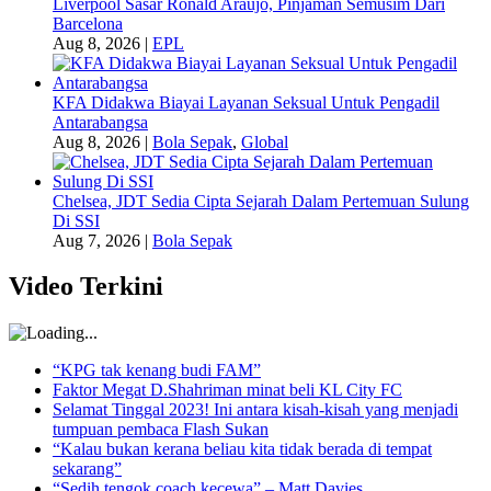
Liverpool Sasar Ronald Araujo, Pinjaman Semusim Dari
Barcelona
Aug 8, 2026
|
EPL
KFA Didakwa Biayai Layanan Seksual Untuk Pengadil
Antarabangsa
Aug 8, 2026
|
Bola Sepak
,
Global
Chelsea, JDT Sedia Cipta Sejarah Dalam Pertemuan Sulung
Di SSI
Aug 7, 2026
|
Bola Sepak
Video Terkini
“KPG tak kenang budi FAM”
Faktor Megat D.Shahriman minat beli KL City FC
Selamat Tinggal 2023! Ini antara kisah-kisah yang menjadi
tumpuan pembaca Flash Sukan
“Kalau bukan kerana beliau kita tidak berada di tempat
sekarang”
“Sedih tengok coach kecewa” – Matt Davies