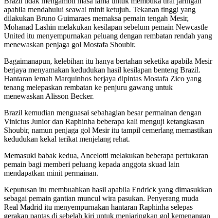
Brazil tidak mengambil masa lama untuk membuka tirai jaringan
apabila mendahului seawal minit ketujuh. Tekanan tinggi yang
dilakukan Bruno Guimaraes memaksa pemain tengah Mesir,
Mohanad Lashin melakukan kesilapan sebelum pemain Newcastle
United itu menyempurnakan peluang dengan rembatan rendah yang
menewaskan penjaga gol Mostafa Shoubir.
Bagaimanapun, kelebihan itu hanya bertahan seketika apabila Mesir
berjaya menyamakan kedudukan hasil kesilapan benteng Brazil.
Hantaran lemah Marquinhos berjaya dipintas Mostafa Zico yang
tenang melepaskan rembatan ke penjuru gawang untuk
menewaskan Alisson Becker.
Brazil kemudian menguasai sebahagian besar permainan dengan
Vinicius Junior dan Raphinha beberapa kali menguji ketangkasan
Shoubir, namun penjaga gol Mesir itu tampil cemerlang memastikan
kedudukan kekal terikat menjelang rehat.
Memasuki babak kedua, Ancelotti melakukan beberapa pertukaran
pemain bagi memberi peluang kepada anggota skuad lain
mendapatkan minit permainan.
Keputusan itu membuahkan hasil apabila Endrick yang dimasukkan
sebagai pemain gantian muncul wira pasukan. Penyerang muda
Real Madrid itu menyempurnakan hantaran Raphinha selepas
gerakan pantas di sebelah kiri untuk menjaringkan gol kemenangan