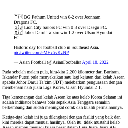
🇹🇭 BG Pathum United win 0-2 over Jeonnam
Dragons FC.
🇸🇬 Lion City Sailors FC win 0-3 over Daegu FC.
🇲🇾 Johor Darul Ta’zim win 1-2 over Ulsan Hyundai
FC.
Historic day for football club in Southeast Asia.
pic.twitter.com/eMHc5vKzNP
— Asian Football (@AsianFootballs)
April 18, 2022
Pada sebelah malam pula, kira-kira 2,200 kilometer dari Buriram,
Iskandar Puteri pula menyaksikan satu lagi kejutan dari kelab Asean
apabila Johor Darul Ta’zim (JDT) melebarkan penguasaan dengan
membenam naib juara Liga Korea, Ulsan Hyundai 2-1.
Tiga kemenangan dari kelab Asean ke atas kelab Korea Selatan ini
adalah indikator bahawa bola sepak Asia Tenggara semakin
berkembang dan sudah meningkat corak dan kualiti permainannya.
Ketiga-tiga kelab ini juga dilengkapi dengan fasiliti yang baik dan
kini mereka dapat menuai hasilnya. Oleh itu, tidak mustahil kelab
Asean mampu menjadi kuasa besar dalam Liga Juara-Juara AFC