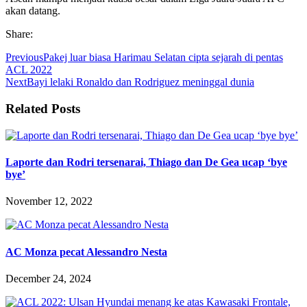
akan datang.
Share:
Previous
Pakej luar biasa Harimau Selatan cipta sejarah di pentas
ACL 2022
Next
Bayi lelaki Ronaldo dan Rodriguez meninggal dunia
Related Posts
Laporte dan Rodri tersenarai, Thiago dan De Gea ucap ‘bye
bye’
November 12, 2022
AC Monza pecat Alessandro Nesta
December 24, 2024