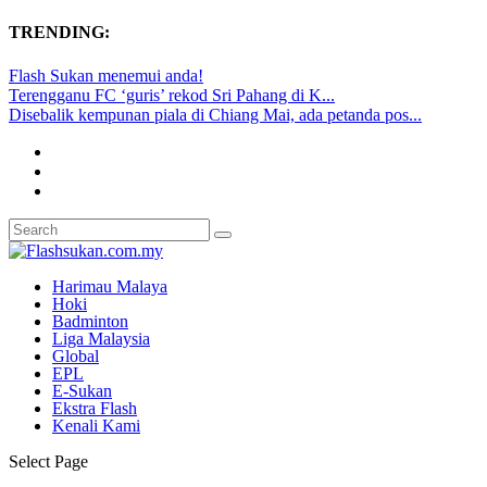
TRENDING:
Flash Sukan menemui anda!
Terengganu FC ‘guris’ rekod Sri Pahang di K...
Disebalik kempunan piala di Chiang Mai, ada petanda pos...
Harimau Malaya
Hoki
Badminton
Liga Malaysia
Global
EPL
E-Sukan
Ekstra Flash
Kenali Kami
Select Page