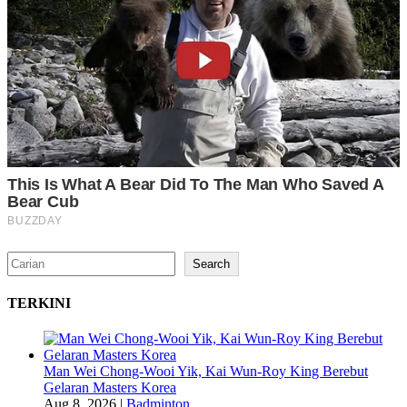
Search
Search
TERKINI
Man Wei Chong-Wooi Yik, Kai Wun-Roy King Berebut
Gelaran Masters Korea
Aug 8, 2026
|
Badminton