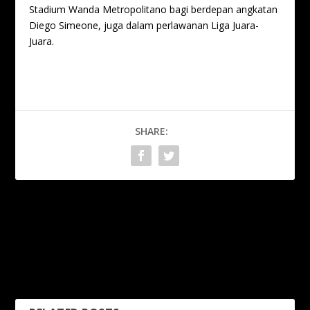
Stadium Wanda Metropolitano bagi berdepan angkatan
Diego Simeone, juga dalam perlawanan Liga Juara-
Juara.
SHARE:
PREVIOUS
NEXT
Infantino mahu aksi Piala
“Kami rindukan suara
Dunia setiap tiga tahun
sokongan Ultras” – Yusri
sekali
Che Lah