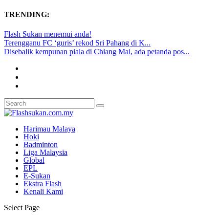
TRENDING:
Flash Sukan menemui anda!
Terengganu FC ‘guris’ rekod Sri Pahang di K...
Disebalik kempunan piala di Chiang Mai, ada petanda pos...
Harimau Malaya
Hoki
Badminton
Liga Malaysia
Global
EPL
E-Sukan
Ekstra Flash
Kenali Kami
Select Page