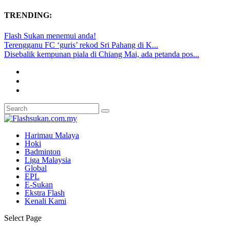
TRENDING:
Flash Sukan menemui anda!
Terengganu FC ‘guris’ rekod Sri Pahang di K...
Disebalik kempunan piala di Chiang Mai, ada petanda pos...
Harimau Malaya
Hoki
Badminton
Liga Malaysia
Global
EPL
E-Sukan
Ekstra Flash
Kenali Kami
Select Page