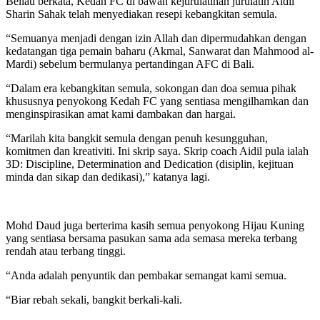
Beliau berkata, Kedah FC di bawah kejurulatihan jurulatih Aidil
Sharin Sahak telah menyediakan resepi kebangkitan semula.
“Semuanya menjadi dengan izin Allah dan dipermudahkan dengan
kedatangan tiga pemain baharu (Akmal, Sanwarat dan Mahmood al-
Mardi) sebelum bermulanya pertandingan AFC di Bali.
“Dalam era kebangkitan semula, sokongan dan doa semua pihak
khususnya penyokong Kedah FC yang sentiasa mengilhamkan dan
menginspirasikan amat kami dambakan dan hargai.
“Marilah kita bangkit semula dengan penuh kesungguhan,
komitmen dan kreativiti. Ini skrip saya. Skrip coach Aidil pula ialah
3D: Discipline, Determination and Dedication (disiplin, kejituan
minda dan sikap dan dedikasi),” katanya lagi.
Mohd Daud juga berterima kasih semua penyokong Hijau Kuning
yang sentiasa bersama pasukan sama ada semasa mereka terbang
rendah atau terbang tinggi.
“Anda adalah penyuntik dan pembakar semangat kami semua.
“Biar rebah sekali, bangkit berkali-kali.