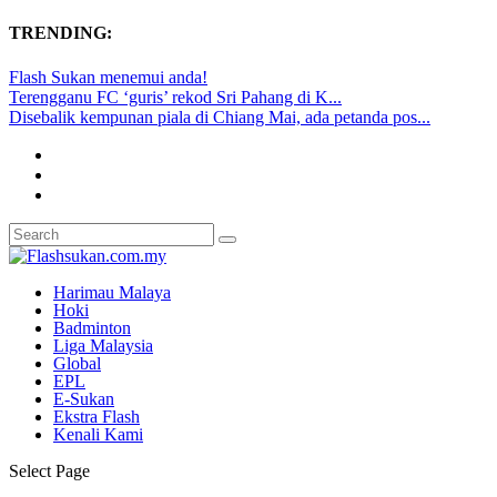
TRENDING:
Flash Sukan menemui anda!
Terengganu FC ‘guris’ rekod Sri Pahang di K...
Disebalik kempunan piala di Chiang Mai, ada petanda pos...
Harimau Malaya
Hoki
Badminton
Liga Malaysia
Global
EPL
E-Sukan
Ekstra Flash
Kenali Kami
Select Page