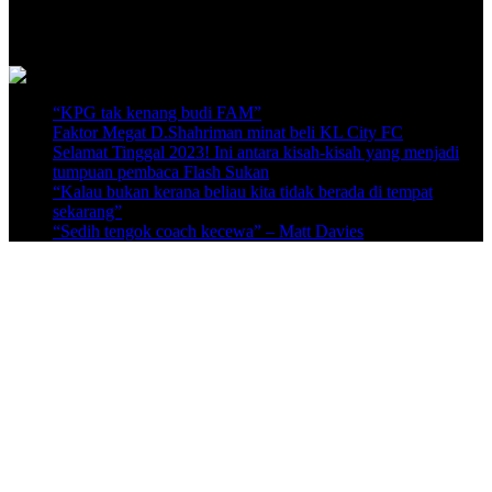
Video Terkini
“KPG tak kenang budi FAM”
Faktor Megat D.Shahriman minat beli KL City FC
Selamat Tinggal 2023! Ini antara kisah-kisah yang menjadi
tumpuan pembaca Flash Sukan
“Kalau bukan kerana beliau kita tidak berada di tempat
sekarang”
“Sedih tengok coach kecewa” – Matt Davies