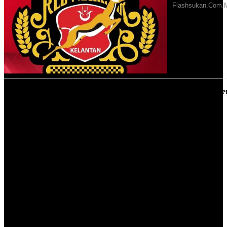
PDRM FC telah mengumumkan kehadiran Chidi ke pasukan ters
“Ini merupakan kali pertama saya datang ke Malaysia dan semuanya
baik sahaja setakat ini. Saya suka negara ini.
“Jika mengenai cuaca, cuaca di sini sangat panas. Anda boleh lihat
yang saya berpeluh sekarang ini. Tahun lalu saya bermain di tempat
yang agak sejuk, tempat tinggal saya juga sejuk.
“Ia tidak mempengaruhi prestasi saya, kerana saya rasa bila-bila
masa sahaja saya akan terbiasa dan serasi dengan cuaca di sini.
“Mungkin dalam beberapa minggu lagi,” ujarnya kepada
FLASH
SUKAN
di Stadium Perbandaran Selayang pada malam Selasa.