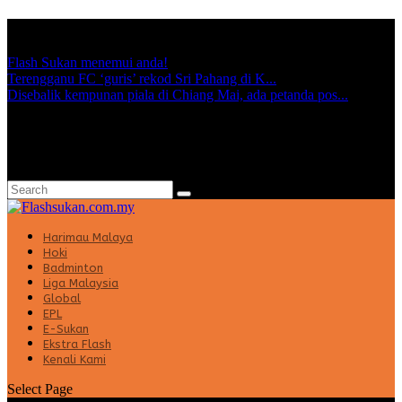
TRENDING:
Flash Sukan menemui anda!
Terengganu FC ‘guris’ rekod Sri Pahang di K...
Disebalik kempunan piala di Chiang Mai, ada petanda pos...
Harimau Malaya
Hoki
Badminton
Liga Malaysia
Global
EPL
E-Sukan
Ekstra Flash
Kenali Kami
Select Page