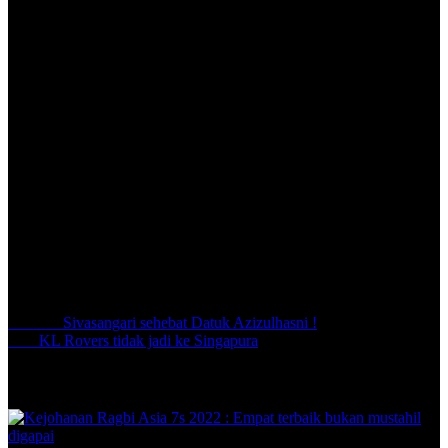
Chidi luah, Malaysia punyai cuaca yang cukup panas.
Tidak dinafikan sewaktu
FLASH SUKAN
menemu bual Chidi,
dirinya kelihatan sangat berpeluh dan agak tidak selesa dengan
keadaan itu.
Namun, dengan penuh keyakinan, Chidi sendiri mengungkapkan
bahawa lama kelamaan, dirinya akan mendapat keserasian dengan
cuaca panas di Malaysia ini.
Kehadiran pemain berusia 30 tahun itu pastinya bakal menjadi duri
dalam daging bagi pasukan lawan sekali gus membantu untuk
memperkuatkan lagi bahagian tengah skuad The Cops, menjelang
saingan bola sepak musim 2024-2025 ini.
Share:
Previous
Sivasangari sehebat Datuk Azizulhasni !
Next
KL Rovers tidak jadi ke Singapura
Related Posts