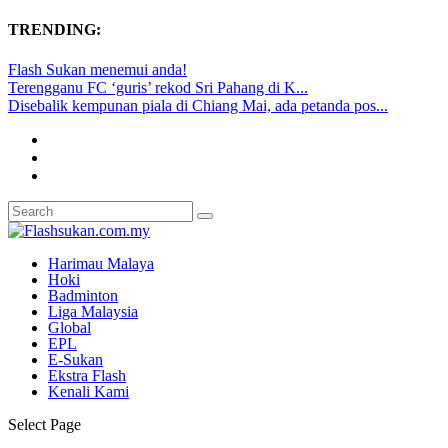
TRENDING:
Flash Sukan menemui anda!
Terengganu FC ‘guris’ rekod Sri Pahang di K...
Disebalik kempunan piala di Chiang Mai, ada petanda pos...
Harimau Malaya
Hoki
Badminton
Liga Malaysia
Global
EPL
E-Sukan
Ekstra Flash
Kenali Kami
Select Page