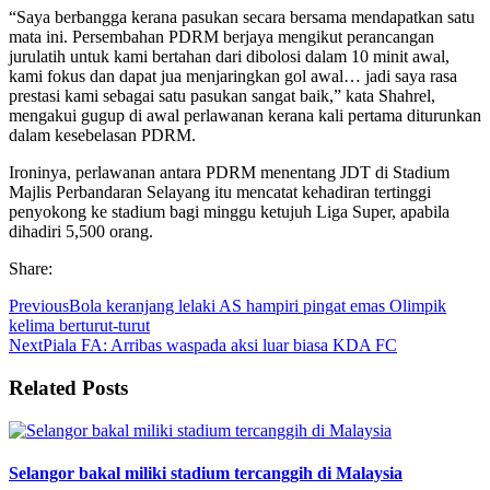
“Saya berbangga kerana pasukan secara bersama mendapatkan satu
mata ini. Persembahan PDRM berjaya mengikut perancangan
jurulatih untuk kami bertahan dari dibolosi dalam 10 minit awal,
kami fokus dan dapat jua menjaringkan gol awal… jadi saya rasa
prestasi kami sebagai satu pasukan sangat baik,” kata Shahrel,
mengakui gugup di awal perlawanan kerana kali pertama diturunkan
dalam kesebelasan PDRM.
Ironinya, perlawanan antara PDRM menentang JDT di Stadium
Majlis Perbandaran Selayang itu mencatat kehadiran tertinggi
penyokong ke stadium bagi minggu ketujuh Liga Super, apabila
dihadiri 5,500 orang.
Share:
Previous
Bola keranjang lelaki AS hampiri pingat emas Olimpik
kelima berturut-turut
Next
Piala FA: Arribas waspada aksi luar biasa KDA FC
Related Posts
Selangor bakal miliki stadium tercanggih di Malaysia