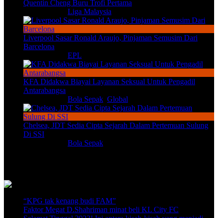
Quentin Cheng Buru Trofi Pertama
Aug 8, 2026
|
Liga Malaysia
Liverpool Sasar Ronald Araujo, Pinjaman Semusim Dari
Barcelona
Aug 8, 2026
|
EPL
KFA Didakwa Biayai Layanan Seksual Untuk Pengadil
Antarabangsa
Aug 8, 2026
|
Bola Sepak
,
Global
Chelsea, JDT Sedia Cipta Sejarah Dalam Pertemuan Sulung
Di SSI
Aug 7, 2026
|
Bola Sepak
Video Terkini
“KPG tak kenang budi FAM”
Faktor Megat D.Shahriman minat beli KL City FC