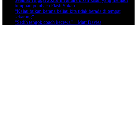
Selamat Tinggal 2023! Ini antara kisah-kisah yang menjadi
tumpuan pembaca Flash Sukan
“Kalau bukan kerana beliau kita tidak berada di tempat
sekarang”
“Sedih tengok coach kecewa” – Matt Davies