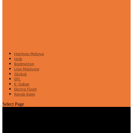
Harimau Malaya
Hoki
Badminton
Liga Malaysia
Global
EPL
E-Sukan
Ekstra Flash
Kenali Kami
Select Page
“Jaringan hadiah Hari Ibu terbaik buat
ibu dan isteri saya” – Zaquan Adha