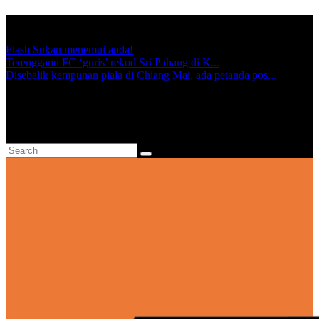
TRENDING:
Flash Sukan menemui anda!
Terengganu FC ‘guris’ rekod Sri Pahang di K...
Disebalik kempunan piala di Chiang Mai, ada petanda pos...