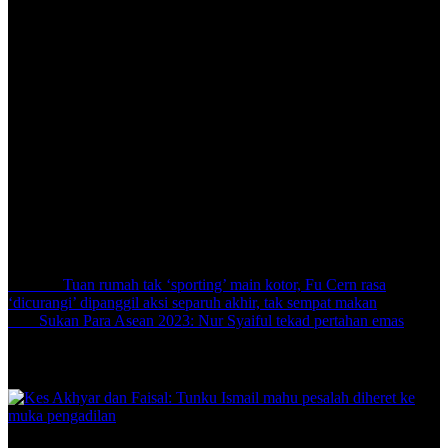
“Saya sentiasa ingatkan pasukan tidak ada yang mustahil dalam bola
sepak dan kita perlu beri 100 peratus dengan jujur dan ikhlas.
Menang atau kalah kita hadapi bersama dan harap keharmonian
dalam pasukan ini dapat dikekalkan menjelang baki enam
perlawanan sebelum jendela perpindahan kedua dibuka Julai nanti,”
tambahnya.
Kemenangan ketiga musim ini meletakkan Negeri Sembilan di
tangga kesembilan dengan 13 mata, berkongsi mata yang sama
dengan Terengganu FC namun dipisahkan perbezaan jaringan
selepas berakhir sepuluh perlawanan.
Share:
Previous
Tuan rumah tak ‘sporting’ main kotor, Fu Cern rasa
‘dicurangi’ dipanggil aksi separuh akhir, tak sempat makan
Next
Sukan Para Asean 2023: Nur Syaiful tekad pertahan emas
Related Posts