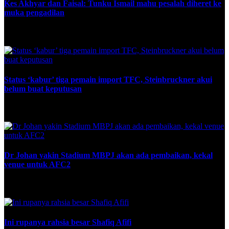
Kes Akhyar dan Faisal: Tunku Ismail mahu pesalah diheret ke
muka pengadilan
May 5, 2024
Status ‘kabur’ tiga pemain import TFC, Steinbruckner akui
belum buat keputusan
December 4, 2022
Dr Johan yakin Stadium MBPJ akan ada pembaikan, kekal
venue untuk AFC2
December 20, 2023
Ini rupanya rahsia besar Shafiq Afifi