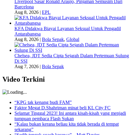
Liverpool Sasar Ronald Araujo, Pinjaman Semusim Dari
Barcelona
Aug 8, 2026
|
EPL
KFA Didakwa Biayai Layanan Seksual Untuk Pengadil
Antarabangsa
Aug 8, 2026
|
Bola Sepak
,
Global
Chelsea, JDT Sedia Cipta Sejarah Dalam Pertemuan Sulung
Di SSI
Aug 7, 2026
|
Bola Sepak
Video Terkini
“KPG tak kenang budi FAM”
Faktor Megat D.Shahriman minat beli KL City FC
Selamat Tinggal 2023! Ini antara kisah-kisah yang menjadi
tumpuan pembaca Flash Sukan
“Kalau bukan kerana beliau kita tidak berada di tempat
sekarang”
“Sedih tengok coach kecewa” – Matt Davies