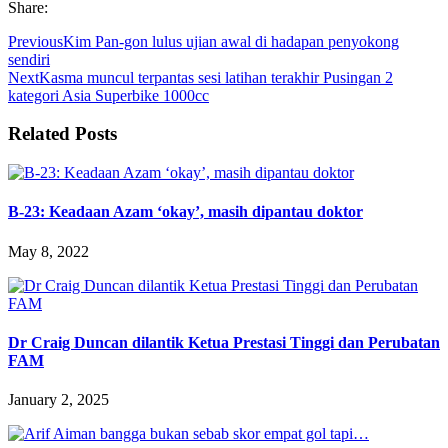
Share:
Previous
Kim Pan-gon lulus ujian awal di hadapan penyokong
sendiri
Next
Kasma muncul terpantas sesi latihan terakhir Pusingan 2
kategori Asia Superbike 1000cc
Related Posts
B-23: Keadaan Azam ‘okay’, masih dipantau doktor
May 8, 2022
Dr Craig Duncan dilantik Ketua Prestasi Tinggi dan Perubatan
FAM
January 2, 2025