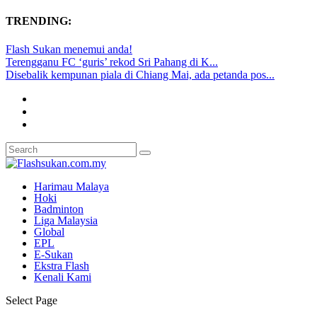
TRENDING:
Flash Sukan menemui anda!
Terengganu FC ‘guris’ rekod Sri Pahang di K...
Disebalik kempunan piala di Chiang Mai, ada petanda pos...
Harimau Malaya
Hoki
Badminton
Liga Malaysia
Global
EPL
E-Sukan
Ekstra Flash
Kenali Kami
Select Page