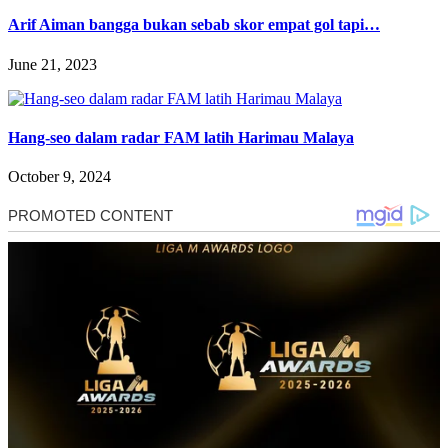
Arif Aiman bangga bukan sebab skor empat gol tapi…
June 21, 2023
Hang-seo dalam radar FAM latih Harimau Malaya
October 9, 2024