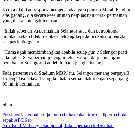
Ketika diajukan respons mengenai aksi para pemain Merah Kuning
atas padang, dia secara keseluruhan berpuas hati corak permainan
yang disifatkan agak tersusun.
“Inilah sebenarnya permainan Selangor saya dan penyokong
impikan sebab tidak memberi peluang kepada Sri Pahang bangkit
selepas ketinggalan.
“Cuma agak membimbangkan apabila setiap
game
Selangor pasti
ada bolos. Saya berharap dengan rehat yang cukup panjang ini
pertahanan Selangor akan lebih mantap lagi,” katanya.
Pada pertemuan di Stadium MBPJ itu, Selangor menang bergaya 3-
1 mengatasi pelawat yang kelihatan serba tidak menjadi sepanjang
90 minit permainan.
Share:
Previous
Rajagobal teruja jumpa bekas rakan kursus diploma bola
sepak AFC Pro
Next
Brad Maloney tetap positif, fokus perbaiki kelemahan