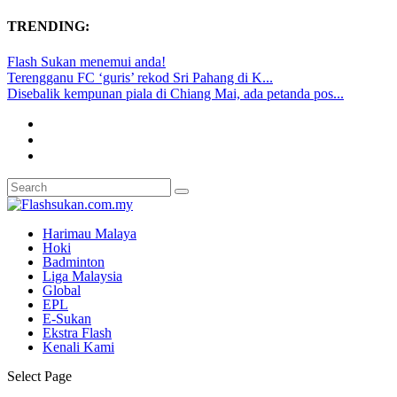
TRENDING:
Flash Sukan menemui anda!
Terengganu FC ‘guris’ rekod Sri Pahang di K...
Disebalik kempunan piala di Chiang Mai, ada petanda pos...
Harimau Malaya
Hoki
Badminton
Liga Malaysia
Global
EPL
E-Sukan
Ekstra Flash
Kenali Kami
Select Page