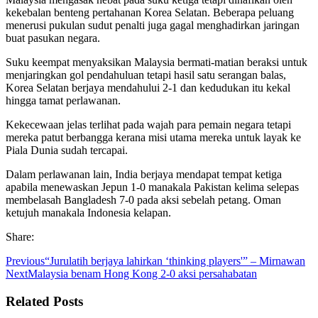
kekebalan benteng pertahanan Korea Selatan. Beberapa peluang
menerusi pukulan sudut penalti juga gagal menghadirkan jaringan
buat pasukan negara.
Suku keempat menyaksikan Malaysia bermati-matian beraksi untuk
menjaringkan gol pendahuluan tetapi hasil satu serangan balas,
Korea Selatan berjaya mendahului 2-1 dan kedudukan itu kekal
hingga tamat perlawanan.
Kekecewaan jelas terlihat pada wajah para pemain negara tetapi
mereka patut berbangga kerana misi utama mereka untuk layak ke
Piala Dunia sudah tercapai.
Dalam perlawanan lain, India berjaya mendapat tempat ketiga
apabila menewaskan Jepun 1-0 manakala Pakistan kelima selepas
membelasah Bangladesh 7-0 pada aksi sebelah petang. Oman
ketujuh manakala Indonesia kelapan.
Share:
Previous
“Jurulatih berjaya lahirkan ‘thinking players'” – Mirnawan
Next
Malaysia benam Hong Kong 2-0 aksi persahabatan
Related Posts