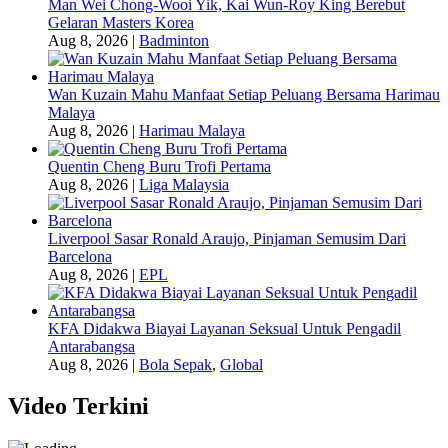
Man Wei Chong-Wooi Yik, Kai Wun-Roy King Berebut
Gelaran Masters Korea
Aug 8, 2026
|
Badminton
Wan Kuzain Mahu Manfaat Setiap Peluang Bersama Harimau
Malaya
Aug 8, 2026
|
Harimau Malaya
Quentin Cheng Buru Trofi Pertama
Aug 8, 2026
|
Liga Malaysia
Liverpool Sasar Ronald Araujo, Pinjaman Semusim Dari
Barcelona
Aug 8, 2026
|
EPL
KFA Didakwa Biayai Layanan Seksual Untuk Pengadil
Antarabangsa
Aug 8, 2026
|
Bola Sepak
,
Global
Video Terkini