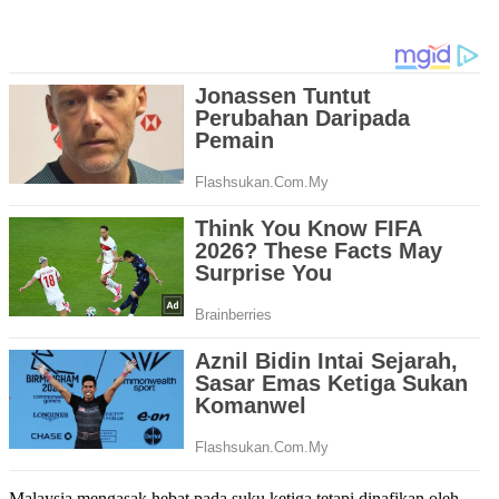
Malaysia mengasak hebat pada suku ketiga tetapi dinafikan oleh