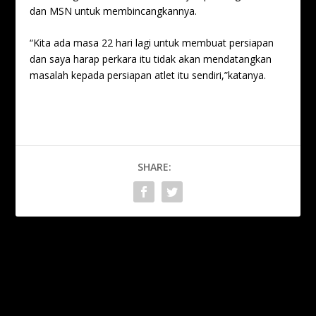
dan MSN untuk membincangkannya.
“Kita ada masa 22 hari lagi untuk membuat persiapan
dan saya harap perkara itu tidak akan mendatangkan
masalah kepada persiapan atlet itu sendiri,”katanya.
SHARE:
PREVIOUS
NEXT
Piala FA: Solari waspada
Piala FA: KL City tidak mahu
cabaran PDRM FC
masuk perangkap
Imigresen FC