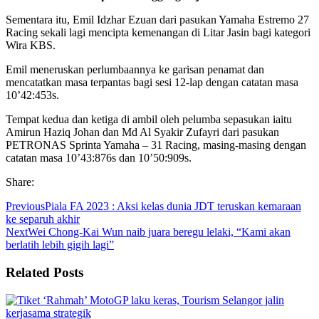
Sementara itu, Emil Idzhar Ezuan dari pasukan Yamaha Estremo 27
Racing sekali lagi mencipta kemenangan di Litar Jasin bagi kategori
Wira KBS.
Emil meneruskan perlumbaannya ke garisan penamat dan
mencatatkan masa terpantas bagi sesi 12-lap dengan catatan masa
10’42:453s.
Tempat kedua dan ketiga di ambil oleh pelumba sepasukan iaitu
Amirun Haziq Johan dan Md Al Syakir Zufayri dari pasukan
PETRONAS Sprinta Yamaha – 31 Racing, masing-masing dengan
catatan masa 10’43:876s dan 10’50:909s.
Share:
Previous
Piala FA 2023 : Aksi kelas dunia JDT teruskan kemaraan
ke separuh akhir
Next
Wei Chong-Kai Wun naib juara beregu lelaki, “Kami akan
berlatih lebih gigih lagi”
Related Posts