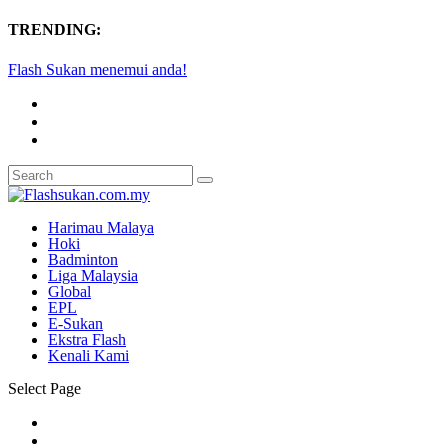
TRENDING:
Terengganu FC ‘guris’ rekod Sri Pahang di K...
Harimau Malaya
Hoki
Badminton
Liga Malaysia
Global
EPL
E-Sukan
Ekstra Flash
Kenali Kami
Select Page