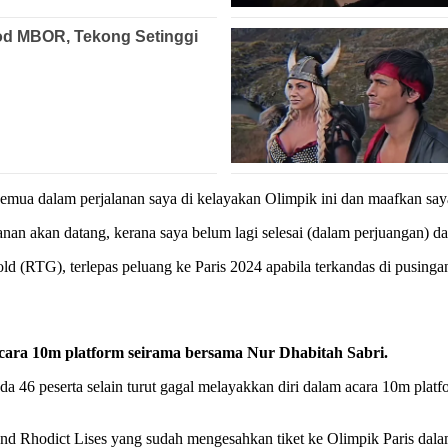
mua dalam perjalanan saya di kelayakan Olimpik ini dan maafkan saya 
anan akan datang, kerana saya belum lagi selesai (dalam perjuangan) 
ld (RTG), terlepas peluang ke Paris 2024 apabila terkandas di pusin
acara 10m platform seirama bersama Nur Dhabitah Sabri.
ada 46 peserta selain turut gagal melayakkan diri dalam acara 10m pla
ertrand Rhodict Lises yang sudah mengesahkan tiket ke Olimpik Paris d