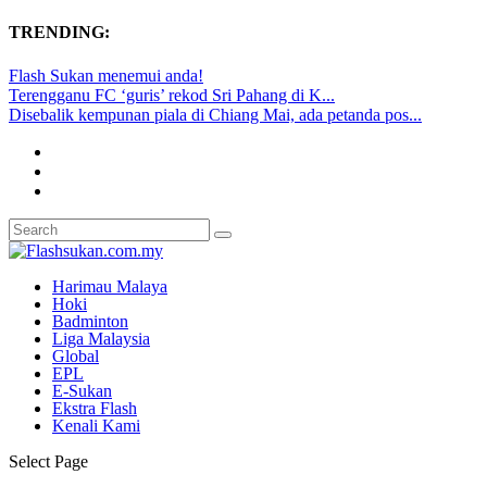
TRENDING:
Flash Sukan menemui anda!
Terengganu FC ‘guris’ rekod Sri Pahang di K...
Disebalik kempunan piala di Chiang Mai, ada petanda pos...
Harimau Malaya
Hoki
Badminton
Liga Malaysia
Global
EPL
E-Sukan
Ekstra Flash
Kenali Kami
Select Page