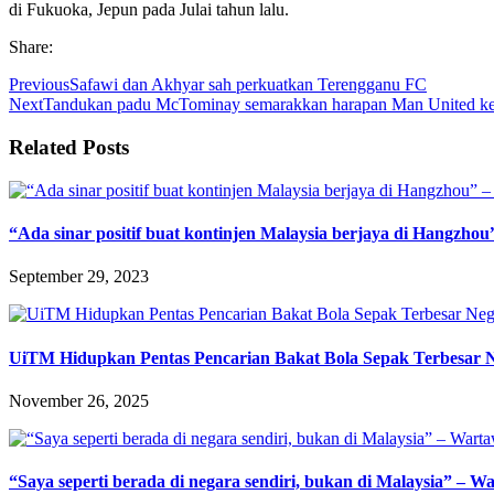
di Fukuoka, Jepun pada Julai tahun lalu.
Share:
Previous
Safawi dan Akhyar sah perkuatkan Terengganu FC
Next
Tandukan padu McTominay semarakkan harapan Man United ke 
Related Posts
“Ada sinar positif buat kontinjen Malaysia berjaya di Hangzho
September 29, 2023
UiTM Hidupkan Pentas Pencarian Bakat Bola Sepak Terbesar N
November 26, 2025
“Saya seperti berada di negara sendiri, bukan di Malaysia” –