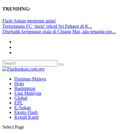
TRENDING:
Flash Sukan menemui anda!
Terengganu FC ‘guris’ rekod Sri Pahang di K...
Disebalik kempunan piala di Chiang Mai, ada petanda pos...
Harimau Malaya
Hoki
Badminton
Liga Malaysia
Global
EPL
E-Sukan
Ekstra Flash
Kenali Kami
Select Page