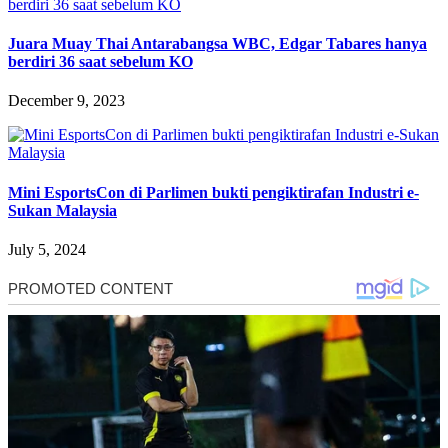
Juara Muay Thai Antarabangsa WBC, Edgar Tabares hanya
berdiri 36 saat sebelum KO
December 9, 2023
Mini EsportsCon di Parlimen bukti pengiktirafan Industri e-
Sukan Malaysia
July 5, 2024