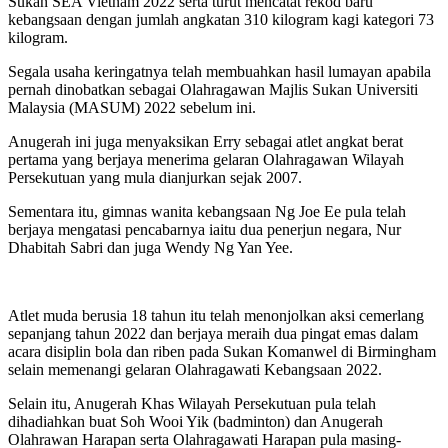
Sukan SEA Vietnam 2022 serta turut mencatat rekod baru
kebangsaan dengan jumlah angkatan 310 kilogram kagi kategori 73
kilogram.
Segala usaha keringatnya telah membuahkan hasil lumayan apabila
pernah dinobatkan sebagai Olahragawan Majlis Sukan Universiti
Malaysia (MASUM) 2022 sebelum ini.
Anugerah ini juga menyaksikan Erry sebagai atlet angkat berat
pertama yang berjaya menerima gelaran Olahragawan Wilayah
Persekutuan yang mula dianjurkan sejak 2007.
Sementara itu, gimnas wanita kebangsaan Ng Joe Ee pula telah
berjaya mengatasi pencabarnya iaitu dua penerjun negara, Nur
Dhabitah Sabri dan juga Wendy Ng Yan Yee.
Atlet muda berusia 18 tahun itu telah menonjolkan aksi cemerlang
sepanjang tahun 2022 dan berjaya meraih dua pingat emas dalam
acara disiplin bola dan riben pada Sukan Komanwel di Birmingham
selain memenangi gelaran Olahragawati Kebangsaan 2022.
Selain itu, Anugerah Khas Wilayah Persekutuan pula telah
dihadiahkan buat Soh Wooi Yik (badminton) dan Anugerah
Olahrawan Harapan serta Olahragawati Harapan pula masing-