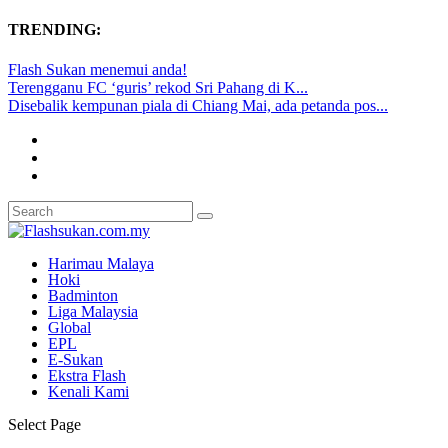
TRENDING:
Flash Sukan menemui anda!
Terengganu FC ‘guris’ rekod Sri Pahang di K...
Disebalik kempunan piala di Chiang Mai, ada petanda pos...
Harimau Malaya
Hoki
Badminton
Liga Malaysia
Global
EPL
E-Sukan
Ekstra Flash
Kenali Kami
Select Page