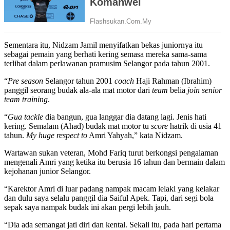
Sementara itu, Nidzam Jamil menyifatkan bekas juniornya itu
sebagai pemain yang berhati kering semasa mereka sama-sama
terlibat dalam perlawanan pramusim Selangor pada tahun 2001.
“
Pre season
Selangor tahun 2001
coach
Haji Rahman (Ibrahim)
panggil seorang budak ala-ala mat motor dari
team
belia
join senior
team training
.
“
Gua tackle
dia bangun, gua langgar dia datang lagi. Jenis hati
kering. Semalam (Ahad) budak mat motor tu
score
hatrik di usia 41
tahun.
My huge respect to
Amri Yahyah,” kata Nidzam.
Wartawan sukan veteran, Mohd Fariq turut berkongsi pengalaman
mengenali Amri yang ketika itu berusia 16 tahun dan bermain dalam
kejohanan junior Selangor.
“Karektor Amri di luar padang nampak macam lelaki yang kelakar
dan dulu saya selalu panggil dia Saiful Apek. Tapi, dari segi bola
sepak saya nampak budak ini akan pergi lebih jauh.
“Dia ada semangat jati diri dan kental. Sekali itu, pada hari pertama