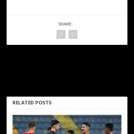
SHARE:
PREVIOUS
NEXT
“Lupakan episod duka
Selepas sedekad, Dr
segera” – Darren Lok
Shahidan Kassim kembali
terajui KOM
RELATED POSTS