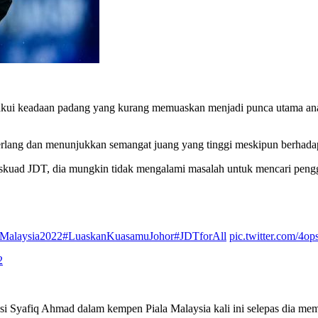
gakui keadaan padang yang kurang memuaskan menjadi punca utama an
erlang dan menunjukkan semangat juang yang tinggi meskipun berhada
 skuad JDT, dia mungkin tidak mengalami masalah untuk mencari pengg
Malaysia2022
#LuaskanKuasamuJohor
#JDTforAll
pic.twitter.com/4o
2
stasi Syafiq Ahmad dalam kempen Piala Malaysia kali ini selepas dia 