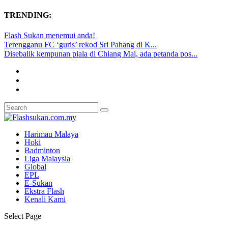
TRENDING:
Flash Sukan menemui anda!
Terengganu FC ‘guris’ rekod Sri Pahang di K...
Disebalik kempunan piala di Chiang Mai, ada petanda pos...
Harimau Malaya
Hoki
Badminton
Liga Malaysia
Global
EPL
E-Sukan
Ekstra Flash
Kenali Kami
Select Page