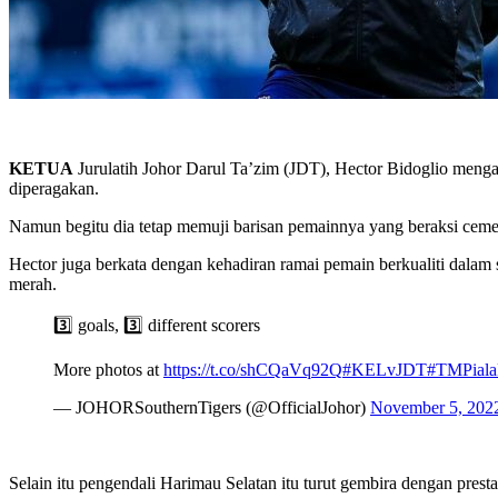
KETUA
Jurulatih Johor Darul Ta’zim (JDT), Hector Bidoglio men
diperagakan.
Namun begitu dia tetap memuji barisan pemainnya yang beraksi cem
Hector juga berkata dengan kehadiran ramai pemain berkualiti dalam
merah.
3️⃣ goals, 3️⃣ different scorers
More photos at
https://t.co/shCQaVq92Q
#KELvJDT
#TMPiala
— JOHORSouthernTigers (@OfficialJohor)
November 5, 202
Selain itu pengendali Harimau Selatan itu turut gembira dengan pre