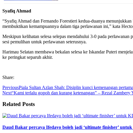
Syafiq Ahmad
“Syafiq Ahmad dan Fernando Forestieri kedua-duanya menunjukkan k
membuktikan kemampuannya dalam tiga perlawanan ini,” kata Hector
Meskipun kelihatan selesa selepas mendahului 3-0 pada perlawanan 
sesi pemulihan untuk perlawanan seterusnya.
Harimau Selatan membawa bekalan selesa ke Iskandar Puteri menjelan
ke peringkat separuh akhir.
Share:
Previous
Piala Sultan Azlan Shah: Disiplin kunci kemenangan pertama
Next
“Kami terlalu gopoh dan kurang ketenangan” – Rezal Zambery 
Related Posts
Daud Bakar percaya Ifedayo boleh jadi ‘ultimate finisher’ unt