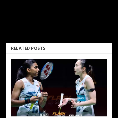
PREVIOUS
NEXT
Piala Dunia? Iraq Tunjuk
SOJC 2025: Malaysia Kutip
jalan Balik Buat Indonesia
Satu Mata Bertemu
Australia
RELATED POSTS