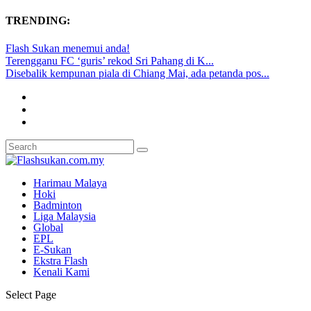
TRENDING:
Flash Sukan menemui anda!
Terengganu FC ‘guris’ rekod Sri Pahang di K...
Disebalik kempunan piala di Chiang Mai, ada petanda pos...
Harimau Malaya
Hoki
Badminton
Liga Malaysia
Global
EPL
E-Sukan
Ekstra Flash
Kenali Kami
Select Page