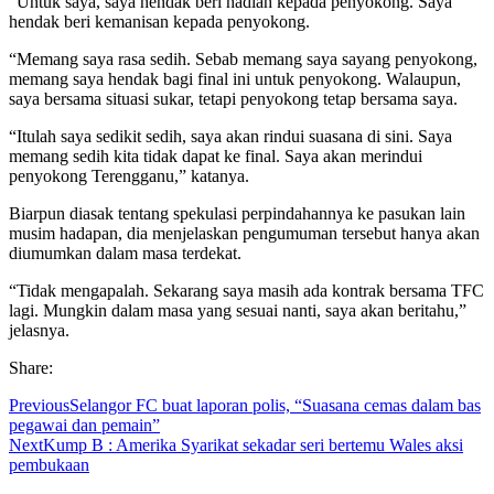
“Untuk saya, saya hendak beri hadiah kepada penyokong. Saya
hendak beri kemanisan kepada penyokong.
“Memang saya rasa sedih. Sebab memang saya sayang penyokong,
memang saya hendak bagi final ini untuk penyokong. Walaupun,
saya bersama situasi sukar, tetapi penyokong tetap bersama saya.
“Itulah saya sedikit sedih, saya akan rindui suasana di sini. Saya
memang sedih kita tidak dapat ke final. Saya akan merindui
penyokong Terengganu,” katanya.
Biarpun diasak tentang spekulasi perpindahannya ke pasukan lain
musim hadapan, dia menjelaskan pengumuman tersebut hanya akan
diumumkan dalam masa terdekat.
“Tidak mengapalah. Sekarang saya masih ada kontrak bersama TFC
lagi. Mungkin dalam masa yang sesuai nanti, saya akan beritahu,”
jelasnya.
Share:
Previous
Selangor FC buat laporan polis, “Suasana cemas dalam bas
pegawai dan pemain”
Next
Kump B : Amerika Syarikat sekadar seri bertemu Wales aksi
pembukaan