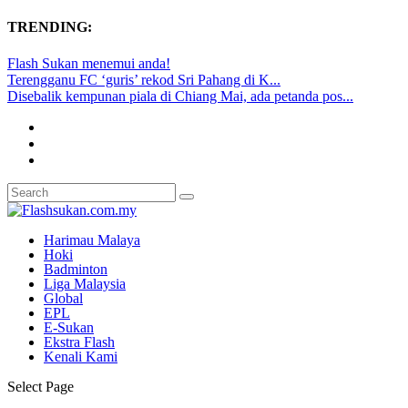
TRENDING:
Flash Sukan menemui anda!
Terengganu FC ‘guris’ rekod Sri Pahang di K...
Disebalik kempunan piala di Chiang Mai, ada petanda pos...
Harimau Malaya
Hoki
Badminton
Liga Malaysia
Global
EPL
E-Sukan
Ekstra Flash
Kenali Kami
Select Page