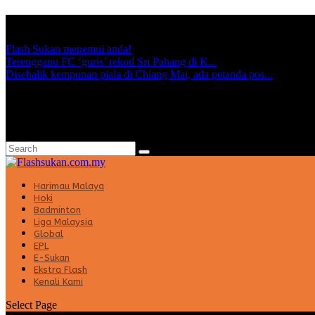
TRENDING:
Flash Sukan menemui anda!
Terengganu FC ‘guris’ rekod Sri Pahang di K...
Disebalik kempunan piala di Chiang Mai, ada petanda pos...
Harimau Malaya
Hoki
Badminton
Liga Malaysia
Global
EPL
E-Sukan
Ekstra Flash
Kenali Kami
Select Page