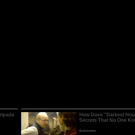
C
ji karakter dan sikap yang ditunjukkan oleh para pemainnya ketika m
aya meledak empat gol sekali gus menggembirakan lebih 10,000 penyo
 mengakui usaha yang dilakukan mereka mempersiapkan pasukan selam