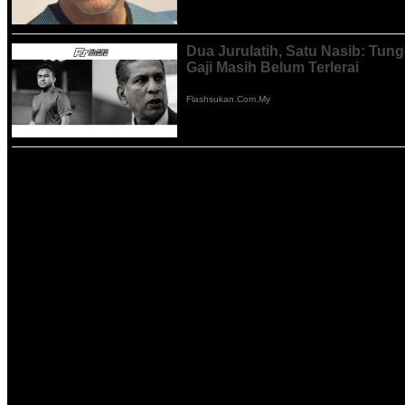
Nidzam gembira dengan karakter pemain.
“Ianya dua ‘
half
‘ yang berbeza dan saya gembira dengan persembahan
terutama pada babak kedua.
“Saya juga tidak menafikan faktor tuah memihak kepada kami tetapi s
bergabung untuk berikan kemenangan kita,” katanya.
Pengendali asal Kajang itu turut gembira dengan momentum kemenang
sebelum perlawanan Piala FA menentang lawan yang sama pada pert
Aksi Nidzam ketika memberikan arahan taktikal kepada pemai
“Saya akan gunakan aksi di Jakarta untuk menguji semua pemain dan