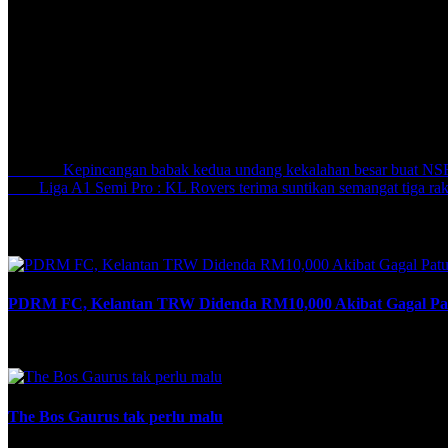
Piala FA,” jelasnya.
Jaringan daripada Yohandry Orozco dan Noor Al Rawabdeh serta ma
kemenangan kedua berturut-turut dan Nidzam semakin yakin denga
Share:
Previous
Kepincangan babak kedua undang kekalahan besar buat N
Next
Liga A1 Semi Pro : KL Rovers terima suntikan semangat tiga rak
Related Posts
PDRM FC, Kelantan TRW Didenda RM10,000 Akibat Gagal Pa
June 11, 2026
The Bos Gaurus tak perlu malu