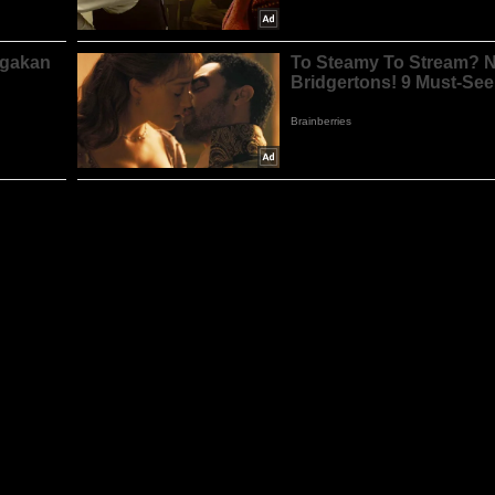
 babak kedua dan secara keseluruhan saya sangat gembira sebab ini me
aya selalu berpendapat apabila menyediakan pasukan untuk perlawanan,
an yang ditunjukkan para pemainnya dan berharap aksi persahabatan 
engahan Jun.
nnya.
 berikan minit permainan kepada mereka dan saya harap kejohanan ini