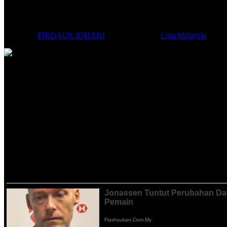
Nidzam puji karakter pemain Selangor F
Posted by
FIRDAUS JOHARI
|
May 27, 2024
|
Liga Malaysia
KETUA
jurulatih Selangor FC, Nidzam Jamil tanpa segan silu memu
Stadium MBPJ, Kelana Jaya pada Ahad.
Selangor pada mulanya agak bergelut pada babak pertama namun berj
Nidzam yang ditemui ketika sidang media selepas perlawanan juga
situasi ini.