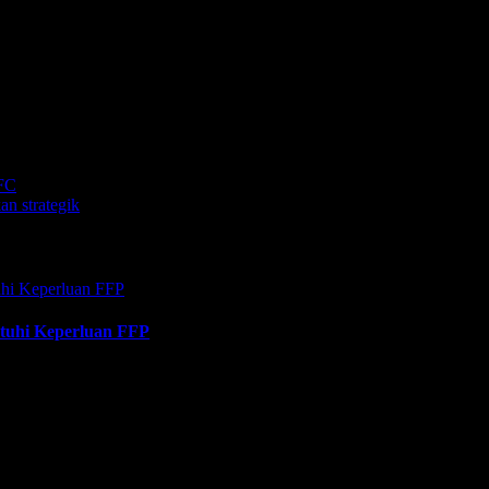
sing-masing satu dari Ronnie Fernandez dan Reziq Banihani yang me
n kemampuan pasukannya.
SFC
an strategik
tuhi Keperluan FFP