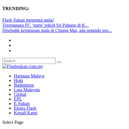
TRENDING:
Flash Sukan menemui anda!
Terengganu FC ‘guris’ rekod Sri Pahang di K...
Disebalik kempunan piala di Chiang Mai, ada petanda pos...
Harimau Malaya
Hoki
Badminton
Liga Malaysia
Global
EPL
E-Sukan
Ekstra Flash
Kenali Kami
Select Page