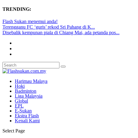
TRENDING:
Flash Sukan menemui anda!
Terengganu FC ‘guris’ rekod Sri Pahang di K...
Disebalik kempunan piala di Chiang Mai, ada petanda pos...
Harimau Malaya
Hoki
Badminton
Liga Malaysia
Global
EPL
E-Sukan
Ekstra Flash
Kenali Kami
Select Page