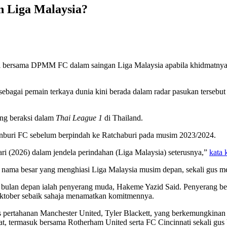
 Liga Malaysia?
si bersama DPMM FC dalam saingan Liga Malaysia apabila khidmatnya 
agai pemain terkaya dunia kini berada dalam radar pasukan tersebut 
ang beraksi dalam
Thai League 1
di Thailand.
nburi FC sebelum berpindah ke Ratchaburi pada musim 2023/2024.
ri (2026) dalam jendela perindahan (Liga Malaysia) seterusnya,”
kata 
u nama besar yang menghiasi Liga Malaysia musim depan, sekali gus m
lan depan ialah penyerang muda, Hakeme Yazid Said. Penyerang berus
ktober sebaik sahaja menamatkan komitmennya.
ertahanan Manchester United, Tyler Blackett, yang berkemungkinan a
t, termasuk bersama Rotherham United serta FC Cincinnati sekali gus