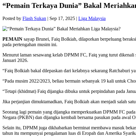
“Pemain Terkaya Dunia” Bakal Meriahkan
Posted by
Flash Sukan
|
Sep 17, 2025
|
Liga Malaysia
PEMAIN
sayap Brunei, Faiq Bolkiah, dilaporkan berpeluang berak
pada pertengahan musim ini.
Menurut laman sesawang kelab DPMM FC, Faiq yang turut dikenali seb
Januari 2026.
“Faiq Bolkiah bakal dilepaskan dari kelabnya sekarang Ratchaburi y
“Pada musim 2022/2023, beliau bermain sebanyak 19 kali untuk Cho
“Tetapi (khidmat) Faiq dijangka dibuka untuk perpindahan pada Janua
Jika perjanjian dimuktamadkan, Faiq Bolkiah akan menjadi salah sat
Seorang lagi pemain yang dijangka memperkuatkan DPMM FC pada bu
Negara (PKBN) dan dijangka kembali bersama pasukan pada awal O
Selain itu, DPMM juga dikhabarkan berminat membawa masuk bekas p
tahun itu mempunyai pengalaman luas di Eropah dan Amerika Syarika