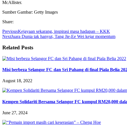
McAllister.
Sumber Gambar: Getty Images
Share:
Previous
Kejayaan sekarang, inspirasi masa hadapan – KKK
Next
Juara Dunia tak hanyut, Tang Jie-Ee Wei kejar momentum
Related Posts
Misi berbeza Selangor FC dan Sri Pahang di final Piala Belia 20
August 18, 2022
Kempen Solidariti Bersama Selangor FC kumpul RM20,000 dal
June 27, 2024