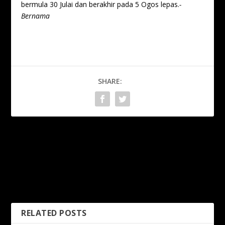
bermula 30 Julai dan berakhir pada 5 Ogos lepas.
-
Bernama
SHARE:
PREVIOUS
NEXT
Sadio Mane beri hadiah
Asian Youth Camp 2022
perpisahan kepada 150
platform awal lahirkan atlet
pemain, staf Liverpool FC
bintang
RELATED POSTS