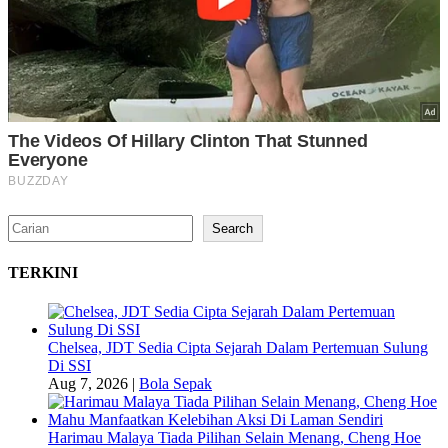
Search
Search
TERKINI
Chelsea, JDT Sedia Cipta Sejarah Dalam Pertemuan Sulung
Di SSI
Aug 7, 2026
|
Bola Sepak
Harimau Malaya Tiada Pilihan Selain Menang, Cheng Hoe