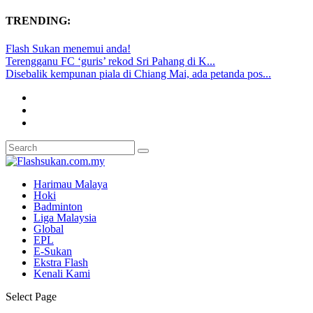
TRENDING:
Flash Sukan menemui anda!
Terengganu FC ‘guris’ rekod Sri Pahang di K...
Disebalik kempunan piala di Chiang Mai, ada petanda pos...
Harimau Malaya
Hoki
Badminton
Liga Malaysia
Global
EPL
E-Sukan
Ekstra Flash
Kenali Kami
Select Page