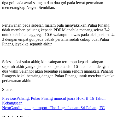
tiga gol pada awal saingan dan dua gol pada lewat permainan
memerangkap Negeri Sembilan.
Perlawanan pada sebelah malam pula menyaksikan Pulau Pinang
tidak memberi peluang kepada PDRM apabila menang selesa 7-2
untuk kelebihan aggregat 10-6 walaupun tewas pada aksi pertama 4-
3 dengan empat gol pada babak pertama sudah cukup buat Pulau
Pinang layak ke separuh akhir.
Selesai aksi suku akhir, kini saingan tertumpu kepada saingan
separuh akhir yang dijadualkan pada 2 dan 16 Julai nanti dengan
dua wakil Selangor akan berentap sesama sendiri manakala Pahang
Rangers bakal bersaing dengan Pulau Pinang untuk merebut tiket ke
perlawanan akhir.
Share:
Previous
Pahang, Pulau Pinang muncul juara Hoki B-16 Tahun
Kebangsaan
Next
Gandingan tiga import ‘The Jangs’ benam Sri Pahang FC