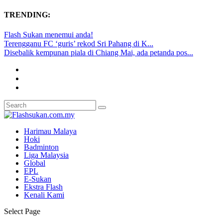
TRENDING:
Flash Sukan menemui anda!
Terengganu FC ‘guris’ rekod Sri Pahang di K...
Disebalik kempunan piala di Chiang Mai, ada petanda pos...
Harimau Malaya
Hoki
Badminton
Liga Malaysia
Global
EPL
E-Sukan
Ekstra Flash
Kenali Kami
Select Page