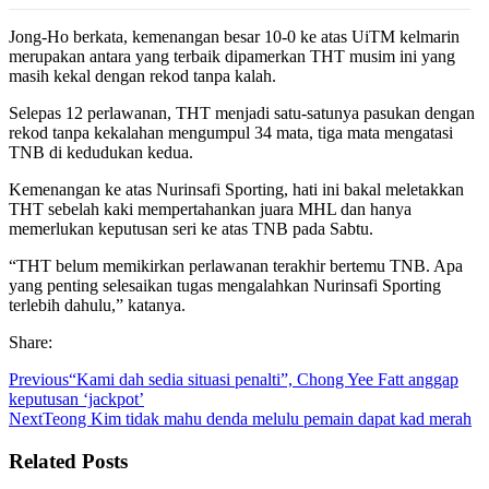
Jong-Ho berkata, kemenangan besar 10-0 ke atas UiTM kelmarin
merupakan antara yang terbaik dipamerkan THT musim ini yang
masih kekal dengan rekod tanpa kalah.
Selepas 12 perlawanan, THT menjadi satu-satunya pasukan dengan
rekod tanpa kekalahan mengumpul 34 mata, tiga mata mengatasi
TNB di kedudukan kedua.
Kemenangan ke atas Nurinsafi Sporting, hati ini bakal meletakkan
THT sebelah kaki mempertahankan juara MHL dan hanya
memerlukan keputusan seri ke atas TNB pada Sabtu.
“THT belum memikirkan perlawanan terakhir bertemu TNB. Apa
yang penting selesaikan tugas mengalahkan Nurinsafi Sporting
terlebih dahulu,” katanya.
Share:
Previous
“Kami dah sedia situasi penalti”, Chong Yee Fatt anggap
keputusan ‘jackpot’
Next
Teong Kim tidak mahu denda melulu pemain dapat kad merah
Related Posts