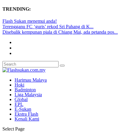
TRENDING:
Flash Sukan menemui anda!
Terengganu FC ‘guris’ rekod Sri Pahang di K...
Disebalik kempunan piala di Chiang Mai, ada petanda pos...
Harimau Malaya
Hoki
Badminton
Liga Malaysia
Global
EPL
E-Sukan
Ekstra Flash
Kenali Kami
Select Page