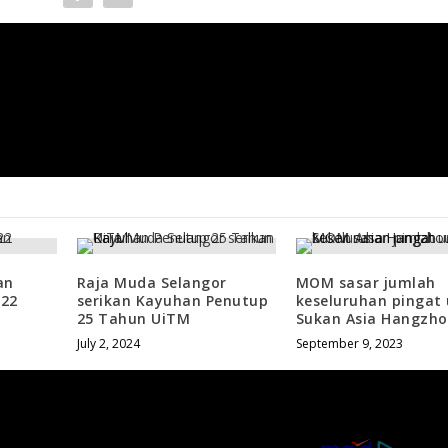
Persekutuan Wushu gembira perancang
Universia
an
Raja Muda Selangor
MOM sasar jumlah
022
serikan Kayuhan Penutup
keseluruhan pingat
25 Tahun UiTM
Sukan Asia Hangzh
July 2, 2024
September 9, 2023