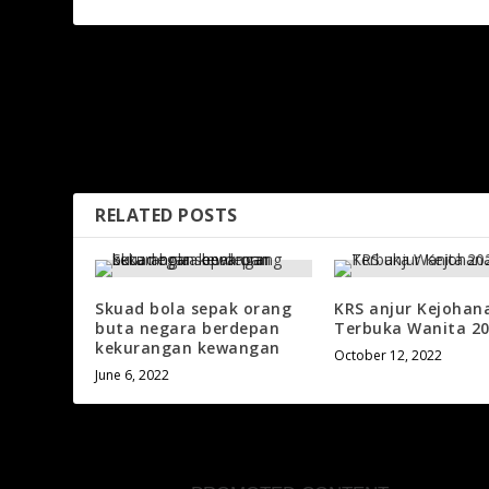
PREVIOUS
Boakye disahkan alami ‘cerebral concussion’, doktor JDT
kongsi pengalaman cemas
RELATED POSTS
Skuad bola sepak orang
KRS anjur Kejohan
buta negara berdepan
Terbuka Wanita 2
kekurangan kewangan
October 12, 2022
June 6, 2022