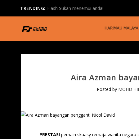
TRENDING:
Terengganu FC ‘guris’ rekod Sri Pahang di K...
HARIMAU MALAYA
Aira Azman baya
Posted by
MOHD HI
PRESTASI
pemain skuasy remaja wanita negara 