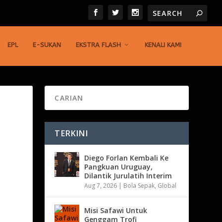
EPL
E-SUKAN
EKSTRA FLASH
KENALI KAMI
TERKINI
Diego Forlan Kembali Ke
Pangkuan Uruguay,
Dilantik Jurulatih Interim
Aug 7, 2026
|
Bola Sepak
,
Global
Misi Safawi Untuk
Genggam Trofi