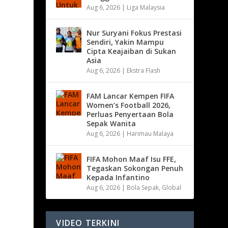
Aug 6, 2026
|
Liga Malaysia
Nur Suryani Fokus Prestasi
Sendiri, Yakin Mampu
Cipta Keajaiban di Sukan
Asia
Aug 6, 2026
|
Ekstra Flash
g
FAM Lancar Kempen FIFA
Women’s Football 2026,
Perluas Penyertaan Bola
Sepak Wanita
Aug 6, 2026
|
Harimau Malaya
FIFA Mohon Maaf Isu FFE,
Tegaskan Sokongan Penuh
Kepada Infantino
Aug 6, 2026
|
Bola Sepak
,
Global
VIDEO TERKINI