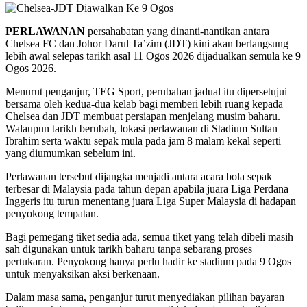
PERLAWANAN
persahabatan yang dinanti-nantikan antara
Chelsea FC dan Johor Darul Ta’zim (JDT) kini akan berlangsung
lebih awal selepas tarikh asal 11 Ogos 2026 dijadualkan semula ke 9
Ogos 2026.
Menurut penganjur, TEG Sport, perubahan jadual itu dipersetujui
bersama oleh kedua-dua kelab bagi memberi lebih ruang kepada
Chelsea dan JDT membuat persiapan menjelang musim baharu.
Walaupun tarikh berubah, lokasi perlawanan di Stadium Sultan
Ibrahim serta waktu sepak mula pada jam 8 malam kekal seperti
yang diumumkan sebelum ini.
Perlawanan tersebut dijangka menjadi antara acara bola sepak
terbesar di Malaysia pada tahun depan apabila juara Liga Perdana
Inggeris itu turun menentang juara Liga Super Malaysia di hadapan
penyokong tempatan.
Bagi pemegang tiket sedia ada, semua tiket yang telah dibeli masih
sah digunakan untuk tarikh baharu tanpa sebarang proses
pertukaran. Penyokong hanya perlu hadir ke stadium pada 9 Ogos
untuk menyaksikan aksi berkenaan.
Dalam masa sama, penganjur turut menyediakan pilihan bayaran