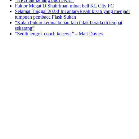
“KPG tak kenang budi FAM”
Faktor Megat D.Shahriman minat beli KL City FC
Selamat Tinggal 2023! Ini antara kisah-kisah yang menjadi
tumpuan pembaca Flash Sukan
“Kalau bukan kerana beliau kita tidak berada di tempat
sekarang”
“Sedih tengok coach kecewa” – Matt Davies