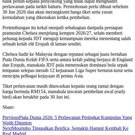
balik penuh kepada penyokong yang tidak dapat menghadiri
perlawanan pada tarikh baharu. Permohonan perlu dibuat sebelum
30 Jun 2026 dan akan merangkumi harga tiket serta yuran
kemudahan yang dikenakan ketika pembelian.
Pertembungan itu kekal menjadi sebahagian daripada persiapan
pramusim Chelsea menjelang kempen 2026/27, selain memberi
peluang kepada JDT menguji kemampuan mereka menentang salah
sebuah kelab elit Eropah di laman sendiri.
Chelsea hadir ke Malaysia dengan reputasi sebagai juara bertahan
Piala Dunia Kelab FIFA serta antara kelab paling berjaya di England
dan Eropah, manakala JDT pula meneruskan dominasi bola sepak
tempatan selepas meraih 12 kejuaraan Liga Super berturut-turut serta
mencipta pelbagai kejayaan di pentas Asia.
Tiket perlawanan masih ditawarkan kepada orang ramai dengan
harga bermula RM154, manakala tawaran pembelian awal (early
bird) akan berakhir pada 30 Jun ini.
Share:
Previous
Piala Dunia 2026: 5 Perlawanan Peringkat Kumpulan Yang
Wajib Ditonton
Next
Mourinho Tinggalkan Benfica, Semakin Hampir Kembali Ke
Real Madrid