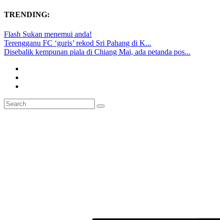
TRENDING:
Flash Sukan menemui anda!
Terengganu FC ‘guris’ rekod Sri Pahang di K...
Disebalik kempunan piala di Chiang Mai, ada petanda pos...